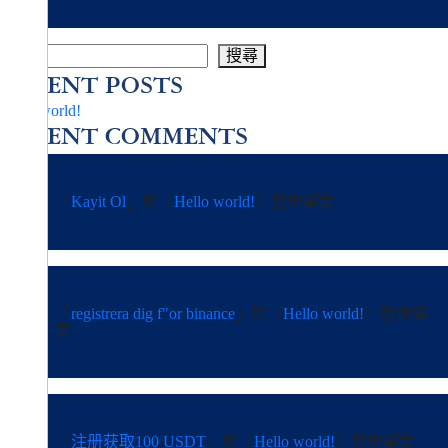
搜尋
搜尋
RECENT POSTS
Hello world!
RECENT COMMENTS
「
Kayit Ol
」於〈
Hello world!
〉發佈留言
「
registrera dig f"or binance
」於〈
Hello world!
〉發佈留
言
「
注册获取100 USDT
」於〈
Hello world!
〉發佈留言