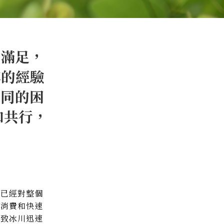
不滿足，
年的經驗
共同的困
和共行，
，已經對整個
度消費和快速
導致冰川迅速