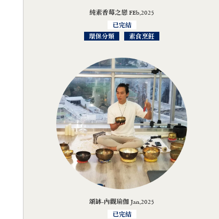
純素香莓之戀 FEb,2025
已完結
環保分類
素食烹飪
頌缽-內觀瑜伽 Jan,2025
已完結