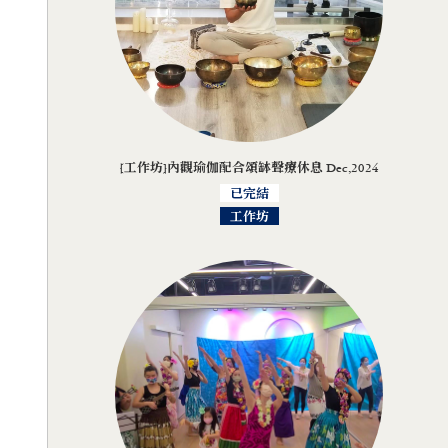
[工作坊]內觀瑜伽配合頌缽聲療休息 Dec,2024
已完結
工作坊