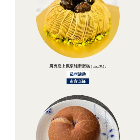
魔鬼戀上楓栗純素蛋糕 Jun,2025
最新活動
素食烹飪