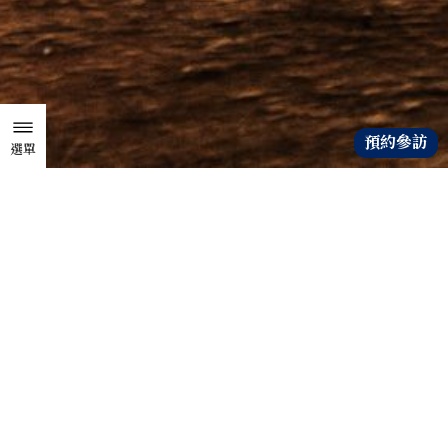
預約參訪
選單
關於我們
TZU CHI
ENVIRONMENTAL
ACTION CENTER
關於願行館
1990年，證嚴法師在一場講座後，鼓勵大家用鼓掌的雙
手做環保。