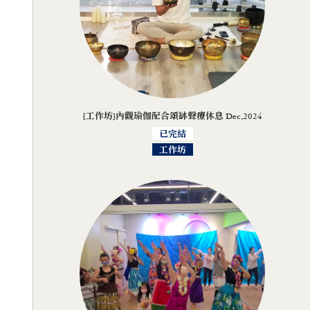
[工作坊]內觀瑜伽配合頌缽聲療休息 Dec,2024
已完結
工作坊