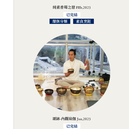
純素香莓之戀 FEb,2025
已完結
環保分類
素食烹飪
頌缽-內觀瑜伽 Jan,2025
已完結