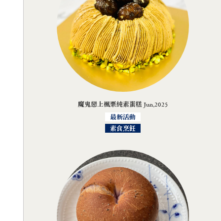
魔鬼戀上楓栗純素蛋糕 Jun,2025
最新活動
素食烹飪