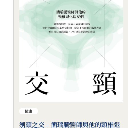
健康
刎頸之交 – 簡瑞騰醫師與他的頸椎退