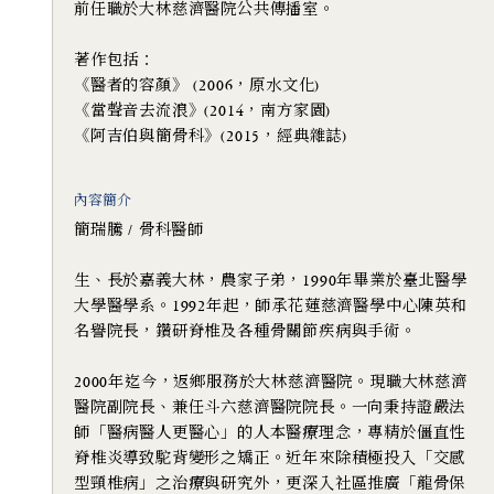
前任職於大林慈濟醫院公共傳播室。
著作包括：
《醫者的容顏》 (2006，原水文化)
《當聲音去流浪》(2014，南方家園)
《阿吉伯與簡骨科》(2015，經典雜誌)
內容簡介
簡瑞騰 / 骨科醫師
生、長於嘉義大林，農家子弟，1990年畢業於臺北醫學
大學醫學系。1992年起，師承花蓮慈濟醫學中心陳英和
名譽院長，鑽研脊椎及各種骨關節疾病與手術。
2000年迄今，返鄉服務於大林慈濟醫院。現職大林慈濟
醫院副院長、兼任斗六慈濟醫院院長。一向秉持證嚴法
師「醫病醫人更醫心」的人本醫療理念，專精於僵直性
脊椎炎導致駝背變形之矯正。近年來除積極投入「交感
型頸椎病」之治療與研究外，更深入社區推廣「龍骨保