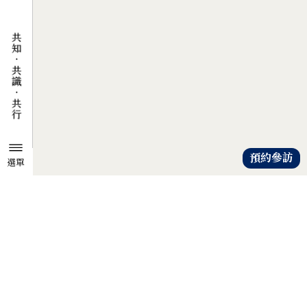
預約參訪
選單
TZU CHI ENVIRONMENTAL
ACTION CENTER
共知、共識、共行
人人建立「降低物欲、提升愛心」
的共知與共識，