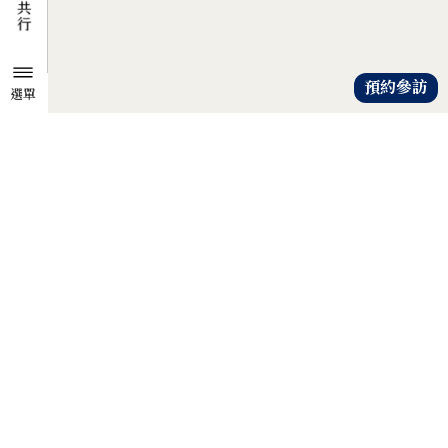
預約參訪
選單
TZU CHI ENVIRONMENTAL
ACTION CENTER
共知、共識、共行
人人建立「降低物欲、提升愛心」
的共知與共識，
以具體行動自愛、愛人、愛大地，
才是解除地球危機的靈方妙藥。
證嚴法師