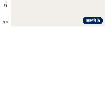
預約參訪
選單
TZU CHI ENVIRONMENTAL
ACTION CENTER
共知、共識、共行
人人建立「降低物欲、提升愛心」
的共知與共識，
以具體行動自愛、愛人、愛大地，
才是解除地球危機的靈方妙藥。
證嚴法師