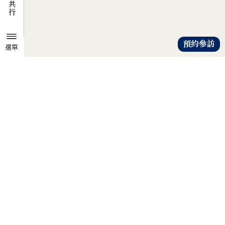
預約參訪
選單
TZU CHI ENVIRONMENTAL
ACTION CENTER
共知、共識、共行
人人建立「降低物欲、提升愛心」
的共知與共識，
以具體行動自愛、愛人、愛大地，
才是解除地球危機的靈方妙藥。
證嚴法師