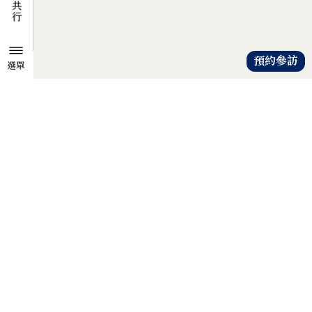
預約參訪
選單
TZU CHI ENVIRONMENTAL
ACTION CENTER
共知、共識、共行
人人建立「降低物欲、提升愛心」
的共知與共識，
以具體行動自愛、愛人、愛大地，
才是解除地球危機的靈方妙藥。
證嚴法師