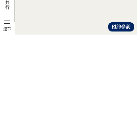
預約參訪
選單
TZU CHI ENVIRONMENTAL
ACTION CENTER
共知、共識、共行
人人建立「降低物欲、提升愛心」
的共知與共識，
以具體行動自愛、愛人、愛大地，
才是解除地球危機的靈方妙藥。
證嚴法師