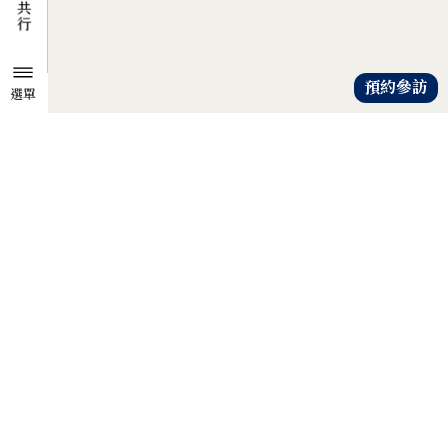
預約參訪
選單
TZU CHI ENVIRONMENTAL
ACTION CENTER
共知、共識、共行
人人建立「降低物欲、提升愛心」
的共知與共識，
以具體行動自愛、愛人、愛大地，
才是解除地球危機的靈方妙藥。
證嚴法師