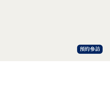
預約參訪
才是解除地球危機的靈方妙藥。
以具體行動自愛、愛人、愛大地，
的共知與共識，
人人建立「降低物欲、提升愛心」
共知、共識、共行
證嚴法師