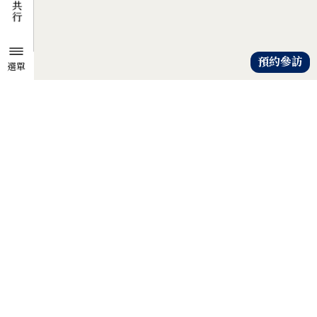
預約參訪
選單
TZU CHI ENVIRONMENTAL
ACTION CENTER
共知、共識、共行
人人建立「降低物欲、提升愛心」
的共知與共識，
以具體行動自愛、愛人、愛大地，
才是解除地球危機的靈方妙藥。
證嚴法師