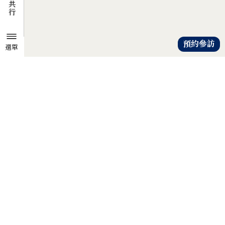
預約參訪
選單
TZU CHI ENVIRONMENTAL
ACTION CENTER
共知、共識、共行
人人建立「降低物欲、提升愛心」
的共知與共識，
以具體行動自愛、愛人、愛大地，
才是解除地球危機的靈方妙藥。
證嚴法師