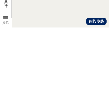
預約參訪
選單
TZU CHI ENVIRONMENTAL
ACTION CENTER
共知、共識、共行
人人建立「降低物欲、提升愛心」
的共知與共識，
以具體行動自愛、愛人、愛大地，
才是解除地球危機的靈方妙藥。
證嚴法師