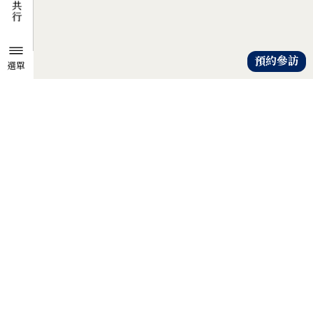
預約參訪
選單
TZU CHI ENVIRONMENTAL
ACTION CENTER
共知、共識、共行
人人建立「降低物欲、提升愛心」
的共知與共識，
以具體行動自愛、愛人、愛大地，
才是解除地球危機的靈方妙藥。
證嚴法師