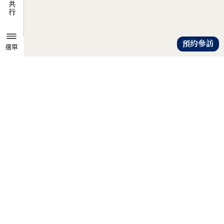
預約參訪
選單
TZU CHI ENVIRONMENTAL
ACTION CENTER
共知、共識、共行
人人建立「降低物欲、提升愛心」
的共知與共識，
以具體行動自愛、愛人、愛大地，
才是解除地球危機的靈方妙藥。
證嚴法師