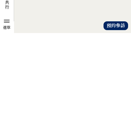
預約參訪
選單
TZU CHI ENVIRONMENTAL
ACTION CENTER
共知、共識、共行
人人建立「降低物欲、提升愛心」
的共知與共識，
以具體行動自愛、愛人、愛大地，
才是解除地球危機的靈方妙藥。
證嚴法師