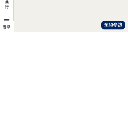
預約參訪
選單
TZU CHI ENVIRONMENTAL
ACTION CENTER
共知、共識、共行
人人建立「降低物欲、提升愛心」
的共知與共識，
以具體行動自愛、愛人、愛大地，
才是解除地球危機的靈方妙藥。
證嚴法師