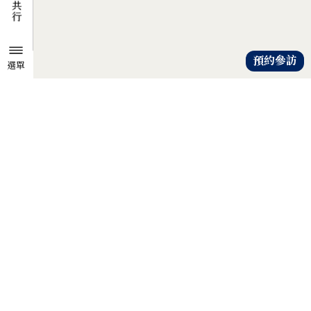
預約參訪
選單
TZU CHI ENVIRONMENTAL
ACTION CENTER
共知、共識、共行
人人建立「降低物欲、提升愛心」
的共知與共識，
以具體行動自愛、愛人、愛大地，
才是解除地球危機的靈方妙藥。
證嚴法師