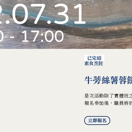
已完結
素食烹飪
牛蒡絲薯蓉餅 Ju
是次活動除了實體班之外
報名參加後，職員將於
立即報名