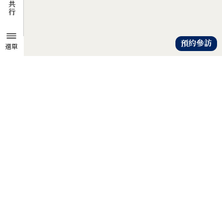
預約參訪
選單
TZU CHI ENVIRONMENTAL
ACTION CENTER
共知、共識、共行
人人建立「降低物欲、提升愛心」
的共知與共識，
以具體行動自愛、愛人、愛大地，
才是解除地球危機的靈方妙藥。
證嚴法師