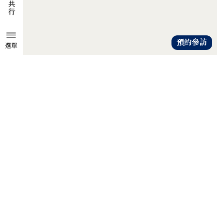
預約參訪
選單
TZU CHI ENVIRONMENTAL
ACTION CENTER
共知、共識、共行
人人建立「降低物欲、提升愛心」
的共知與共識，
以具體行動自愛、愛人、愛大地，
才是解除地球危機的靈方妙藥。
證嚴法師