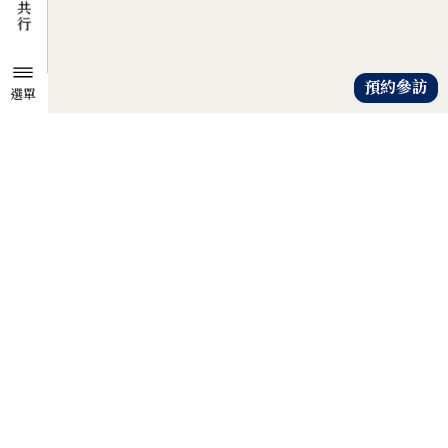
預約參訪
選單
TZU CHI ENVIRONMENTAL
ACTION CENTER
共知、共識、共行
人人建立「降低物欲、提升愛心」
的共知與共識，
以具體行動自愛、愛人、愛大地，
才是解除地球危機的靈方妙藥。
證嚴法師