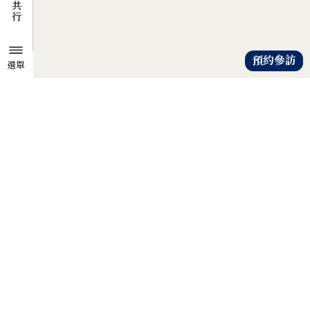
預約參訪
選單
TZU CHI ENVIRONMENTAL
ACTION CENTER
共知、共識、共行
人人建立「降低物欲、提升愛心」
的共知與共識，
以具體行動自愛、愛人、愛大地，
才是解除地球危機的靈方妙藥。
證嚴法師