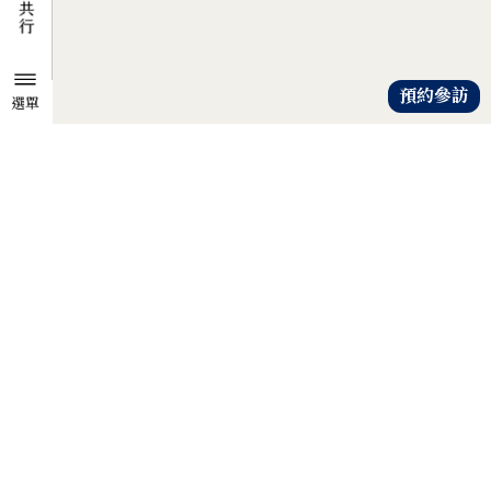
預約參訪
選單
TZU CHI ENVIRONMENTAL
ACTION CENTER
共知、共識、共行
人人建立「降低物欲、提升愛心」
的共知與共識，
以具體行動自愛、愛人、愛大地，
才是解除地球危機的靈方妙藥。
證嚴法師