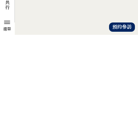
預約參訪
選單
TZU CHI ENVIRONMENTAL
ACTION CENTER
共知、共識、共行
人人建立「降低物欲、提升愛心」
的共知與共識，
以具體行動自愛、愛人、愛大地，
才是解除地球危機的靈方妙藥。
證嚴法師