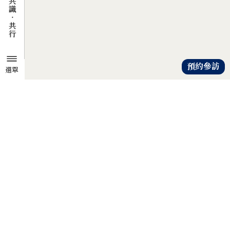
預約參訪
選單
TZU CHI ENVIRONMENTAL
ACTION CENTER
共知、共識、共行
人人建立「降低物欲、提升愛心」
的共知與共識，
以具體行動自愛、愛人、愛大地，
才是解除地球危機的靈方妙藥。
證嚴法師