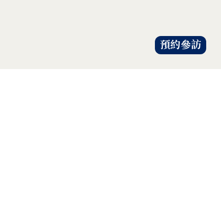
預約參訪
才是解除地球危機的靈方妙藥。
以具體行動自愛、愛人、愛大地，
的共知與共識，
人人建立「降低物欲、提升愛心」
共知、共識、共行
證嚴法師